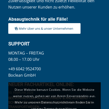
Zuverlässigkeit und nicht zuletzt Flexibilität den
Nutzen unserer Kunden zu erhöhen.
Absaugtechnik für alle Fälle!
Mehr über uns & unser Unternehmen
SUPPORT
MONTAG – FREITAG
08.00 – 17.00 Uhr
+49 6042 9524700
Boclean GmbH
NEUER FACHARTIKEL ONLINE:
Diese Website benutzt Cookies. Wenn Sie die Website
10. FEBRUAR 2026
weiter nutzen, gehen wir von Ihrem Einverständnis aus.
SEEVERPACKUNG IM MASCHINEN- & ANLAGENBAU –
Mehr zu unseren Datenschutzrichtlinien finden Sie in
SCHUTZ FÜR HOCHWERTIGE TECHNIK AUF GLOBALEN
TRANSPORTWEGEN
unserer Datenschutzerklärung.