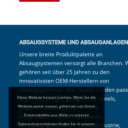
ABSAUGSYSTEME UND ABSAUGANLAGEN
Unsere breite Produktpalette an
Absaugsystemen versorgt alle Branchen. 
gehören seit über 25 Jahren zu den
innovativsten OEM-Herstellern von
Absaugsystemen. Hier finden Sie den pas
Branchen Sauger, geeignet für Hotels,
Diese Website benutzt Cookies. Wenn Sie die
Krankenhäuser, Schreinereien,
Website weiter nutzen, gehen wir von Ihrem
Automobilhersteller, Hausbauer,
Einverständnis aus. Mehr zu unseren
Verpackungsindustrie, Elektroindustrie,
Datenschutzrichtlinien finden Sie in unserer