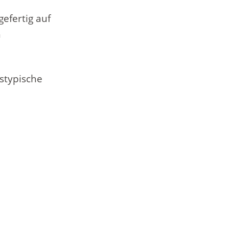
efertig auf
h
stypische