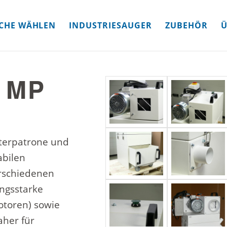
CHE WÄHLEN
INDUSTRIESAUGER
ZUBEHÖR
Ü
 MP
lterpatrone und
abilen
rschiedenen
ungsstarke
otoren) sowie
aher für