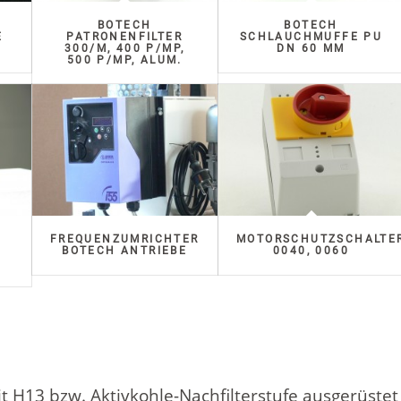
BOTECH
BOTECH
E
PATRONENFILTER
SCHLAUCHMUFFE PU
300/M, 400 P/MP,
DN 60 MM
500 P/MP, ALUM.
FREQUENZUMRICHTER
MOTORSCHUTZSCHALTE
T
BOTECH ANTRIEBE
0040, 0060
 H13 bzw. Aktivkohle-Nachfilterstufe ausgerüstet