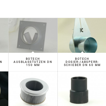
BOTECH
BOTECH
 D
AUSBLASSTUTZEN DN
DOSIER-/ABSPERR-
150 MM
SCHIEBER DN 60 MM