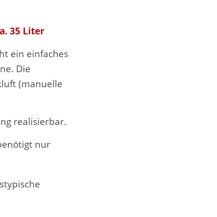
a. 35 Liter
t ein einfaches
ne. Die
kluft (manuelle
ng realisierbar.
enötigt nur
stypische