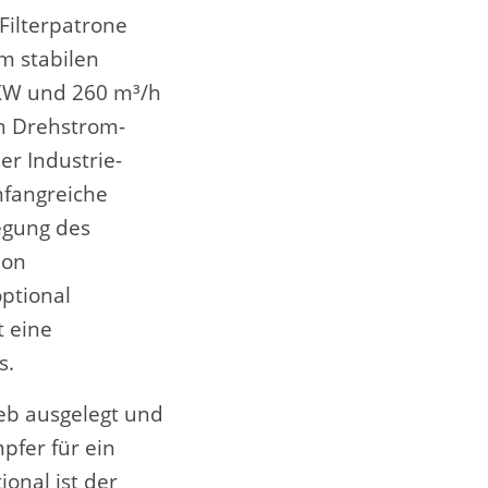
Filterpatrone
m stabilen
 KW und 260 m³/h
en Drehstrom-
er Industrie-
mfangreiche
egung des
ion
ptional
t eine
s.
eb ausgelegt und
pfer für ein
onal ist der