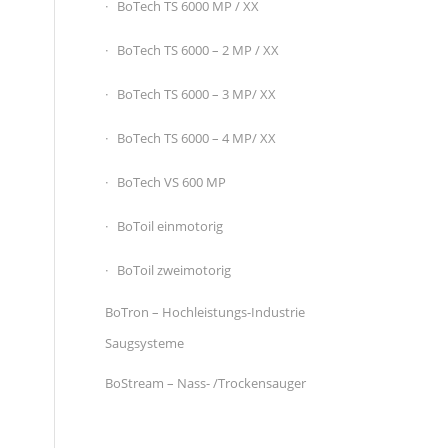
BoTech TS 6000 MP / XX
BoTech TS 6000 – 2 MP / XX
BoTech TS 6000 – 3 MP/ XX
BoTech TS 6000 – 4 MP/ XX
BoTech VS 600 MP
BoToil einmotorig
BoToil zweimotorig
BoTron – Hochleistungs-Industrie
Saugsysteme
BoStream – Nass- /Trockensauger