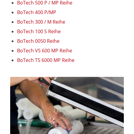
BoTech 500 P / MP Reihe
BoTech 400 P/MP
BoTech 300 / M Reihe
BoTech 100 S Reihe
BoTech 0050 Reihe
BoTech VS 600 MP Reihe
BoTech TS 6000 MP Reihe