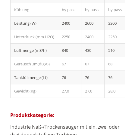
Kühlung
by pass
by pass
by pass
b
Leistung (W)
2400
2600
3300
3
Unterdruck (mm H2O)
2250
2400
2250
2
Luftmenge (m3/h)
340
430
510
6
Geräusch 3m(dB(A))
67
67
68
6
Tankfüllmenge (Lt)
76
76
76
7
Gewicht (Kg)
27,0
27,0
28,0
29
Produktkategorie:
Industrie Naß-/Trockensauger mit ein, zwei oder
drei doppelstufigen Turbinen