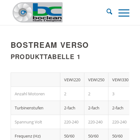
BOSTREAM VERSO
PRODUKTTABELLE 1
VEWI220
VEWI250
VEWI330
V
Anzahl Motoren
2
2
3
3
Turbinenstufen
2-fach
2-fach
2-fach
2-
Spannung Volt
220-240
220-240
220-240
2
Frequenz (Hz)
50/60
50/60
50/60
5