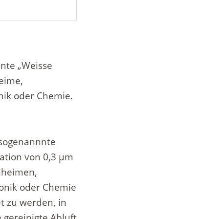
nnte „Weisse
eime,
onik oder Chemie.
r sogenannnte
ation von 0,3 μm
nheimen,
ronik oder Chemie
t zu werden, in
gereinigte Abluft