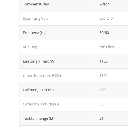
Turbinenstufen
2-fach
Spannung Volt
220-240
Frequenz (Hz)
50/60
Kühlung
thru flow
Leistung P max (W)
1150
Unterdruck (mm H2O)
1350
Luftmenge (m3/h)
220
Geräusch 3mt (dB(A))
58
Tankfüllmenge (Lt)
21