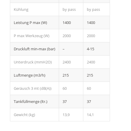
Kühlung
by pass
by pass
Leistung P max (W)
1400
1400
P max Werkzeug (W)
2000
2000
Druckluft min-max (bar)
–
4-15
Unterdruck (mmH2O)
2400
2400
Luftmenge (m3/h)
215
215
Geräusch 3 mt (dB(A))
60
60
Tankfüllmenge (ltr.)
37
37
Gewicht (kg)
13,9
14,1