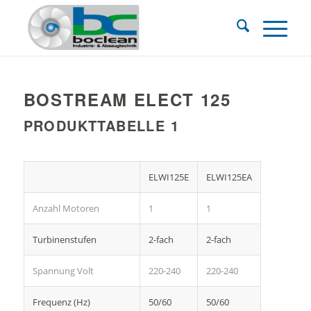
BOSTREAM ELECT 125
PRODUKTTABELLE 1
ELWI125E
ELWI125EA
Anzahl Motoren
1
1
Turbinenstufen
2-fach
2-fach
Spannung Volt
220-240
220-240
Frequenz (Hz)
50/60
50/60