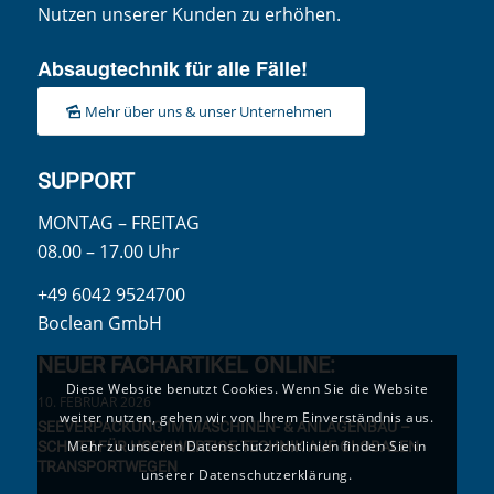
Nutzen unserer Kunden zu erhöhen.
Absaugtechnik für alle Fälle!
Mehr über uns & unser Unternehmen
SUPPORT
MONTAG – FREITAG
08.00 – 17.00 Uhr
+49 6042 9524700
Boclean GmbH
NEUER FACHARTIKEL ONLINE:
Diese Website benutzt Cookies. Wenn Sie die Website
10. FEBRUAR 2026
weiter nutzen, gehen wir von Ihrem Einverständnis aus.
SEEVERPACKUNG IM MASCHINEN- & ANLAGENBAU –
Mehr zu unseren Datenschutzrichtlinien finden Sie in
SCHUTZ FÜR HOCHWERTIGE TECHNIK AUF GLOBALEN
TRANSPORTWEGEN
unserer Datenschutzerklärung.