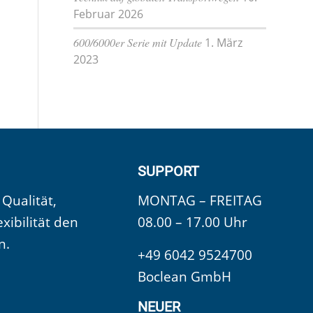
Februar 2026
600/6000er Serie mit Update
1. März
2023
SUPPORT
 Qualität,
MONTAG – FREITAG
exibilität den
08.00 – 17.00 Uhr
n.
+49 6042 9524700
Boclean GmbH
NEUER