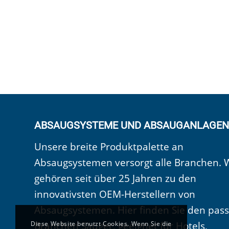
ABSAUGSYSTEME UND ABSAUGANLAGEN
Unsere breite Produktpalette an
Absaugsystemen versorgt alle Branchen. 
gehören seit über 25 Jahren zu den
innovativsten OEM-Herstellern von
Absaugsystemen. Hier finden Sie den pas
Branchen Sauger, geeignet für Hotels,
Diese Website benutzt Cookies. Wenn Sie die