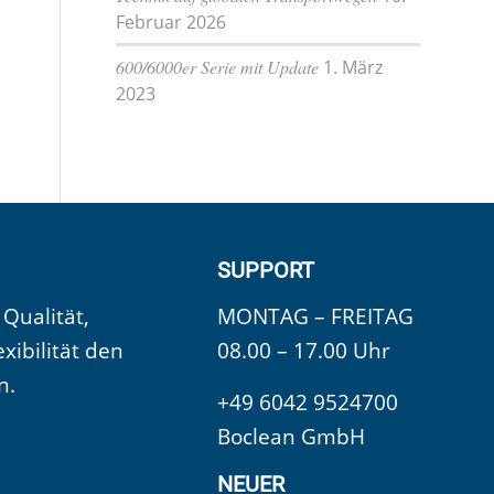
Februar 2026
600/6000er Serie mit Update
1. März
2023
SUPPORT
 Qualität,
MONTAG – FREITAG
exibilität den
08.00 – 17.00 Uhr
n.
+49 6042 9524700
Boclean GmbH
NEUER