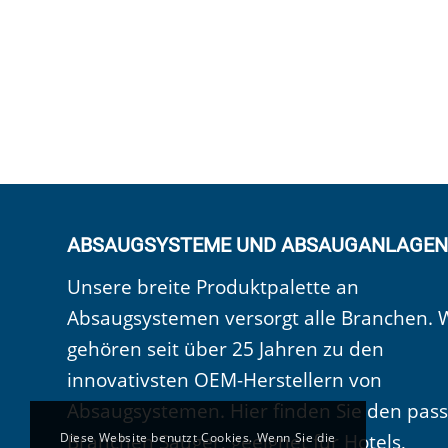
ABSAUGSYSTEME UND ABSAUGANLAGEN
Unsere breite Produktpalette an
Absaugsystemen versorgt alle Branchen. 
gehören seit über 25 Jahren zu den
innovativsten OEM-Herstellern von
Absaugsystemen. Hier finden Sie den pas
Branchen Sauger, geeignet für Hotels,
Diese Website benutzt Cookies. Wenn Sie die